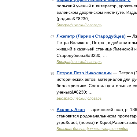
96
польский ученый и литератор, урожене
виленском дворянском институте. Издал
(родина&#8230; …
Биографический словарь
Лжепетр (Ларион Стародубцев)
— Лже
97
Петра Великого , Петра , в действител
живший в казачьей станице Яменской н
Стародубцева&#8230; …
Биографический словарь
Петров Петр Николаевич
— Петров (П
98
исторических актов, материалов для ру
беллетристике. Состоял деятельным с
ученых&#8230; …
Биографический словарь
Акопян, Акоп
— армянский поэт, р. 186
99
становится родоначальником пролетарс
утро&quot; (поэма) и &quot;Равенство&
Большая биографическая энциклопедия