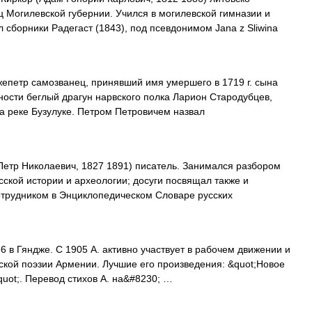
ц Могилевской губернии. Учился в могилевской гимназии и
 сборники Радегаст (1843), под псевдонимом Jana z Sliwina
петр самозванец, принявший имя умершего в 1719 г. сына
ьности беглый драгун нарвского полка Ларион Стародубцев,
а реке Бузулуке. Петром Петровичем назвал
етр Николаевич, 1827 1891) писатель. Занимался разбором
сской истории и археологии; досуги посвящал также и
отрудником в Энциклопедическом Словаре русских
6 в Гяндже. С 1905 А. активно участвует в рабочем движении и
кой поэзии Армении. Лучшие его произведения: &quot;Новое
quot;. Перевод стихов А. на&#8230; …