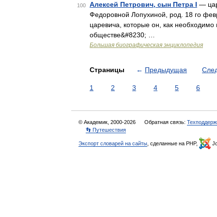
Алексей Петрович, сын Петра I
— цар
100
Федоровной Лопухиной, род. 18 го февра
царевича, которые он, как необходимо
обществе&#8230; …
Большая биографическая энциклопедия
Страницы
←
Предыдущая
Сле
1
2
3
4
5
6
© Академик, 2000-2026
Обратная связь:
Техподдерж
👣 Путешествия
Экспорт словарей на сайты
, сделанные на PHP,
Jo