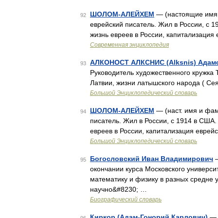
ШОЛОМ-АЛЕЙХЕМ
— (настоящие имя 
92
еврейский писатель. Жил в России, с 1
жизнь евреев в России, капитализация
Современная энциклопедия
АЛКОНОСТ АЛКСНИС (Alksnis) Адам
93
Руководитель художественного кружка 
Латвии, жизни латышского народа ( Сея
Большой Энциклопедический словарь
ШОЛОМ-АЛЕЙХЕМ
— (наст. имя и фа
94
писатель. Жил в России, с 1914 в США.
евреев в России, капитализация еврей
Большой Энциклопедический словарь
Богословский Иван Владимирович
—
95
окончании курса Московского универси
математику и физику в разных средне 
научно&#8230; …
Биографический словарь
Киркор (Адам-Гонорий Карлович)
— 