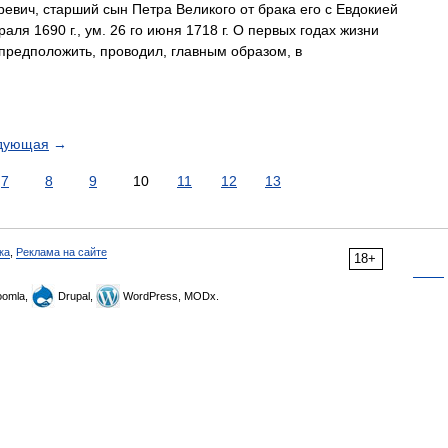
евич, старший сын Петра Великого от брака его с Евдокией
ля 1690 г., ум. 26 го июня 1718 г. О первых годах жизни
 предположить, проводил, главным образом, в
дующая
→
7
8
9
10
11
12
13
ка
,
Реклама на сайте
18+
omla,
Drupal,
WordPress, MODx.