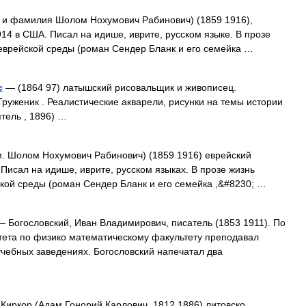
и фамилия Шолом Нохумович Рабинович) (1859 1916),
914 в США. Писал на идише, иврите, русском языке. В прозе
 еврейской среды (роман Сендер Бланк и его семейка …
с
— (1864 97) латышский рисовальщик и живописец.
Труженик . Реалистические акварели, рисунки на темы истории
тель , 1896) …
м. Шолом Нохумович Рабинович) (1859 1916) еврейский
 Писал на идише, иврите, русском языках. В прозе жизнь
ской среды (роман Сендер Бланк и его семейка ,&#8230; …
 Богословский, Иван Владимирович, писатель (1853 1911). По
тета по физико математическому факультету преподавал
учебных заведениях. Богословский напечатал два
Киркор (Адам Гонорий Карлович, 1812 1886) литовско