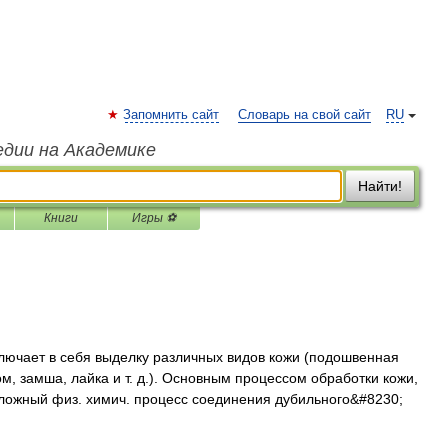
Запомнить сайт
Словарь на свой сайт
RU
едии на Академике
Найти!
Книги
Игры ⚽
ючает в себя выделку различных видов кожи (подошвенная
ом, замша, лайка и т. д.). Основным процессом обработки кожи,
ложный физ. химич. процесс соединения дубильного&#8230;