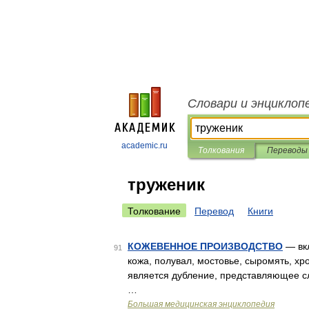
Словари и энциклоп
academic.ru
Толкования
Переводы
труженик
Толкование
Перевод
Книги
КОЖЕВЕННОЕ ПРОИЗВОДСТВО
— вкл
91
кожа, полувал, мостовье, сыромять, хр
является дубление, представляющее с
…
Большая медицинская энциклопедия